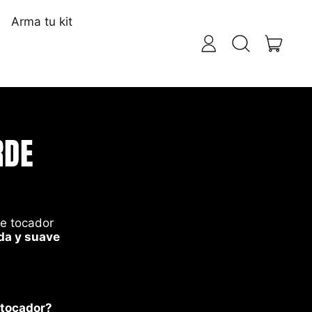
Arma tu kit
artíc
Iniciar
Buscar
Tu Carri
sesión
en
nuestra
página
web
RDE
de tocador
da y suave
 tocador?