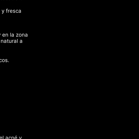
 y fresca
y en la zona
natural a
cos.
Alemania (MXN $)
Australia (MXN $)
Austria (MXN $)
Bélgica (MXN $)
Canadá (MXN $)
el acné y