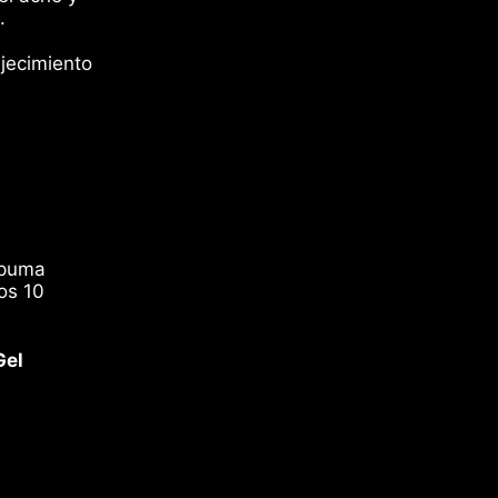
.
Chequia (MXN $)
ejecimiento
Corea del Sur (MXN
$)
Dinamarca (MXN $)
Emiratos Árabes
Unidos (MXN $)
España (MXN $)
Estados Unidos
spuma
(MXN $)
os 10
Finlandia (MXN $)
Francia (MXN $)
Gel
Irlanda (MXN $)
Israel (MXN $)
Italia (MXN $)