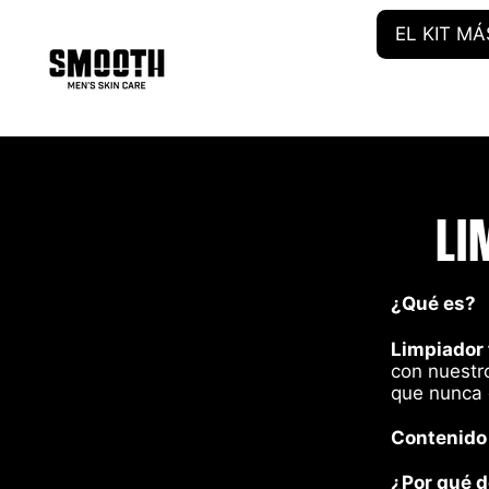
EL KIT M
LI
¿Qué es?
Limpiador 
con nuestr
que nunca 
Contenido
¿Por qué d