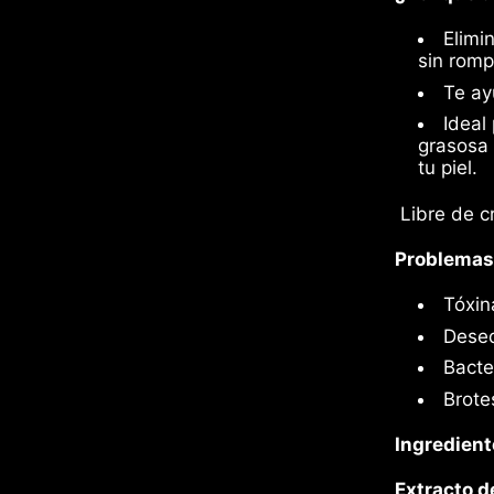
Elimi
sin romp
Te ay
Ideal
grasosa 
tu piel.
Libre de cr
Problemas 
Tóxin
Desequ
Bacter
Brote
Ingredient
Extracto d