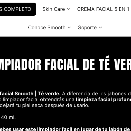
ÁS COMPLETO
Skin Care
CREMA FACIAL 5 EN 1
Conoce Smooth
Soporte
MPIADOR FACIAL DE TÉ VE
facial Smooth |
Té verde.
A diferencia de los jabones 
o limpiador facial obtendrás una
limpieza facial profun
dejará tu piel seca después de usarlo.
40 ml.
ebes usar este limpiador facil en lugar de tu jabón de