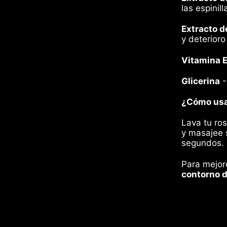
las espinil
Extracto d
y deterioro
Vitamina E
Glicerina
-
¿Cómo usa
Lava tu ro
y
masajee s
segundos.
Para mejor
contorno d